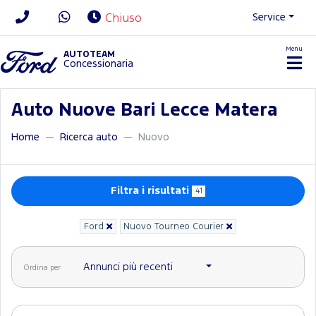
Service
Chiuso
Menu
News/Contatti
AUTOTEAM
Concessionaria
Auto Nuove Bari Lecce Matera
Home
Ricerca auto
Nuovo
Filtra i risultati
41
Ford
Nuovo Tourneo Courier
Annunci più recenti
Ordina per