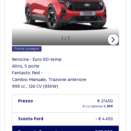
1
/
7
Pronta consegna
Benzina - Euro 6D-temp
Altro, 5 porte
Fantastic Red -
Cambio Manuale, Trazione anteriore
999 cc , 126 CV (93KW)
Prezzo
€ 27.450
di cui optional €
200
Sconto Ford
- € 4.450