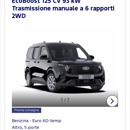
EcoBoost 125 CV 93 kW
Trasmissione manuale a 6 rapporti
2WD
1
/
7
Pronta consegna
Benzina - Euro 6D-temp
Altro, 5 porte