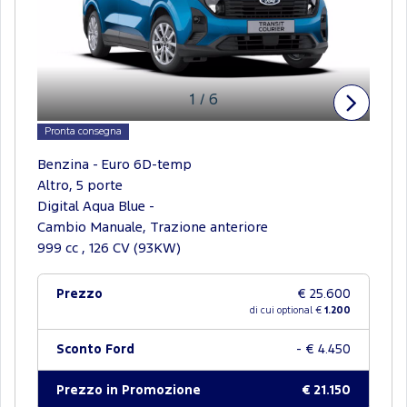
1
/
6
Pronta consegna
Benzina - Euro 6D-temp
Altro, 5 porte
Digital Aqua Blue -
Cambio Manuale, Trazione anteriore
999 cc , 126 CV (93KW)
Prezzo
€ 25.600
di cui optional €
1.200
Sconto Ford
- € 4.450
Prezzo in Promozione
€ 21.150