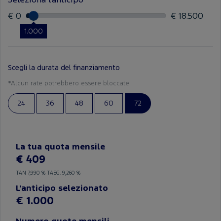
Seleziona l'anticipo
€ 0
€ 18.500
1.000
Scegli la durata del finanziamento
*Alcun rate potrebbero essere bloccate
24
36
48
60
72
La tua quota mensile
€ 409
TAN
7,990 %
TAEG.
9,260 %
L'anticipo selezionato
€ 1.000