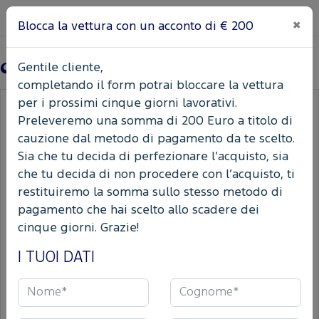
Service
Aperto
×
Blocca la vettura con un acconto di € 200
Menu
News/Contatti
AUTOTEAM
Concessionaria
Gentile cliente,
completando il form potrai bloccare la vettura
per i prossimi cinque giorni lavorativi.
Home
Ricerca auto Usate
Ford
Kuga
Preleveremo una somma di 200 Euro a titolo di
cauzione dal metodo di pagamento da te scelto.
FORD Kuga 2.5 phev st-line 2wd
Sia che tu decida di perfezionare l’acquisto, sia
225cv cvt
che tu decida di non procedere con l’acquisto, ti
restituiremo la somma sullo stesso metodo di
Salva in PDF
pagamento che hai scelto allo scadere dei
cinque giorni. Grazie!
I TUOI DATI