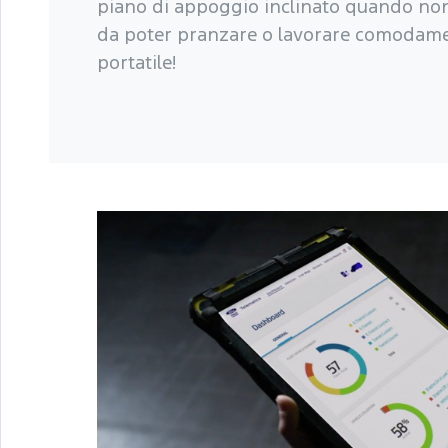
piano di appoggio inclinato quando non
da poter pranzare o lavorare comodame
portatile!