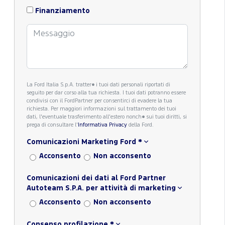
Finanziamento
La Ford Italia S.p.A. tratter� i tuoi dati personali riportati di
seguito per dar corso alla tua richiesta. I tuoi dati potranno essere
condivisi con il FordPartner per consentirci di evadere la tua
richiesta. Per maggiori informazioni sul trattamento dei tuoi
dati, l'eventuale trasferimento all'estero nonch� sui tuoi diritti, si
prega di consultare l'
Informativa Privacy
della Ford.
Comunicazioni Marketing Ford
*
Acconsento
Non acconsento
Sport
Scopri di più
Comunicazioni dei dati al Ford Partner
Autoteam S.P.A. per attività di marketing
Acconsento
Non acconsento
Consenso profilazione
*