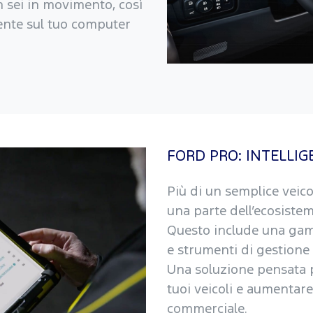
 sei in movimento, così
nte sul tuo computer
FORD PRO: INTELLIG
Più di un semplice veic
una parte dell’ecosistem
Questo include una gamm
e strumenti di gestione 
Una soluzione pensata p
tuoi veicoli e aumentare 
commerciale.