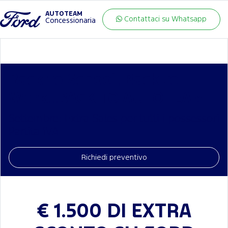
AUTOTEAM
Contattaci su Whatsapp
Concessionaria
Back to School, Back to
Work...BACK TO AUTOTEAM
Settembre: Extra Sales per tutti i possessori
Partita IVA
Richiedi preventivo
€ 1.500 DI EXTRA