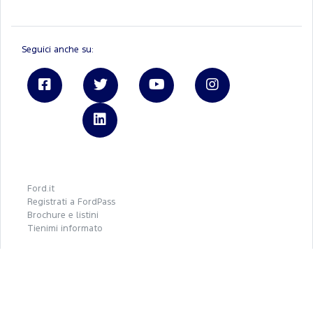
Seguici anche su:
Linkedin
Ford.it
Registrati a FordPass
Brochure e listini
Tienimi informato
Autoteam
REA - P.IVA 06339210723