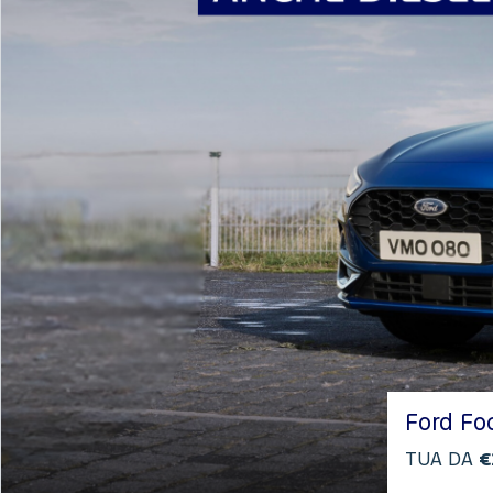
Ford Fo
TUA DA
€