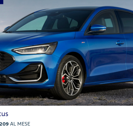
cus
209
AL MESE