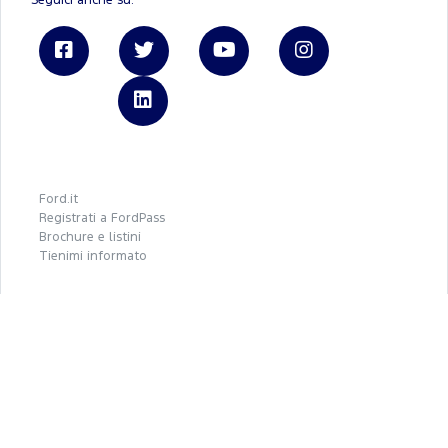
Seguici anche su:
Linkedin
Ford.it
Registrati a FordPass
Brochure e listini
Tienimi informato
Autoteam
REA - P.IVA 06339210723
Capitale Sociale € 3.000.000
Privacy Policy
Cookie Policy
Gestione cookies
Privacy policy Ford Italia