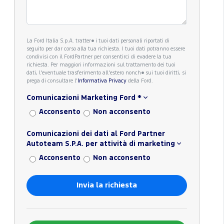
La Ford Italia S.p.A. tratter� i tuoi dati personali riportati di
seguito per dar corso alla tua richiesta. I tuoi dati potranno essere
condivisi con il FordPartner per consentirci di evadere la tua
richiesta. Per maggiori informazioni sul trattamento dei tuoi
dati, l'eventuale trasferimento all'estero nonch� sui tuoi diritti, si
prega di consultare l'
Informativa Privacy
della Ford.
Comunicazioni Marketing Ford
*
Acconsento
Non acconsento
Comunicazioni dei dati al Ford Partner
Autoteam S.P.A. per attività di marketing
Acconsento
Non acconsento