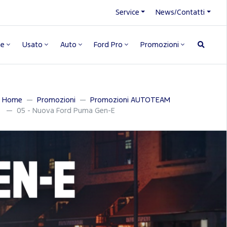
Service
News/Contatti
ne
Usato
Auto
Ford Pro
Promozioni
Home
Promozioni
Promozioni AUTOTEAM
05 - Nuova Ford Puma Gen-E