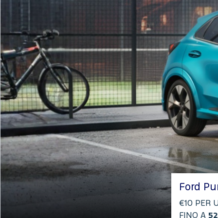
Ford Pu
€10 PER 
FINO A
52