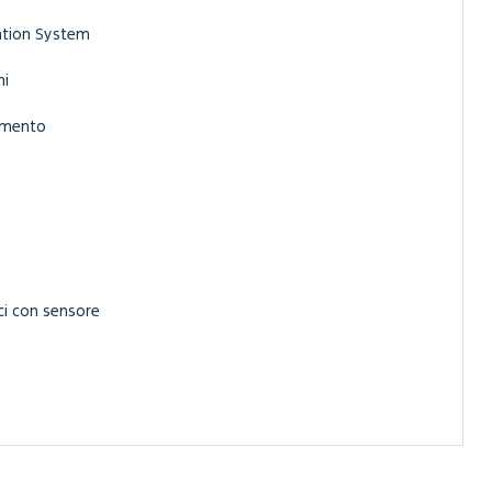
ation System
ni
damento
ci con sensore