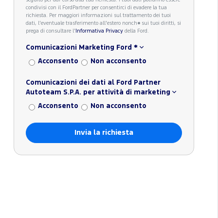
seguito per dar corso alla tua richiesta. I tuoi dati potranno essere
condivisi con il FordPartner per consentirci di evadere la tua
richiesta. Per maggiori informazioni sul trattamento dei tuoi
dati, l'eventuale trasferimento all'estero nonch� sui tuoi diritti, si
prega di consultare l'
Informativa Privacy
della Ford.
Comunicazioni Marketing Ford
*
Acconsento
Non acconsento
Comunicazioni dei dati al Ford Partner
Autoteam S.P.A. per attività di marketing
Acconsento
Non acconsento