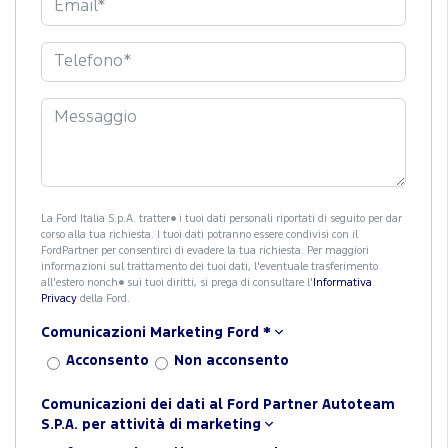
La Ford Italia S.p.A. tratter� i tuoi dati personali riportati di seguito per dar
corso alla tua richiesta. I tuoi dati potranno essere condivisi con il
FordPartner per consentirci di evadere la tua richiesta. Per maggiori
informazioni sul trattamento dei tuoi dati, l'eventuale trasferimento
all'estero nonch� sui tuoi diritti, si prega di consultare l'
Informativa
Privacy
della Ford.
Comunicazioni Marketing Ford
*
Acconsento
Non acconsento
Comunicazioni dei dati al Ford Partner Autoteam
S.P.A. per attività di marketing