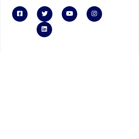
Linkedin
Ford.it
Registrati a FordPass
Brochure e listini
Tienimi informato
Autoteam
REA - P.IVA 06339210723
Capitale Sociale € 3.000.000
Privacy Policy
Cookie Policy
Gestione cookies
Privacy policy Ford Italia
Credits