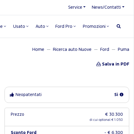
Service
News/Contatti
ne
Usato
Auto
Ford Pro
Promozioni
Home
Ricerca auto Nuove
Ford
Puma
Salva in PDF
Neopatentati
Sì
Prezzo
€ 30.300
di cui optional € 1.050
Sconto Ford
- € 6.300