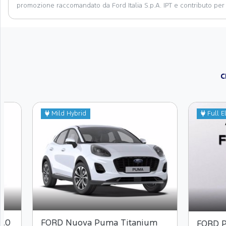
promozione raccomandato da Ford Italia S.p.A. IPT e contributo per
C
Mild Hybrid
Full El
1.0
FORD Nuova Puma Titanium
FORD 