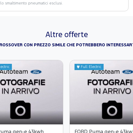
 lo smaltimento pneumatici esclusi.
Altre offerte
ROSSOVER CON PREZZO SIMILE CHE POTREBBERO INTERESSAR
ectric
Full Electric
Puma gen-e 43kwh
FORD Puma gen-e 43kw