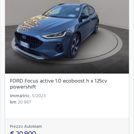
FORD Focus active 1.0 ecoboost h x 125cv
powershift
Immatric.
5/2023
km
20.967
Prezzo Autoteam
€ 20.900