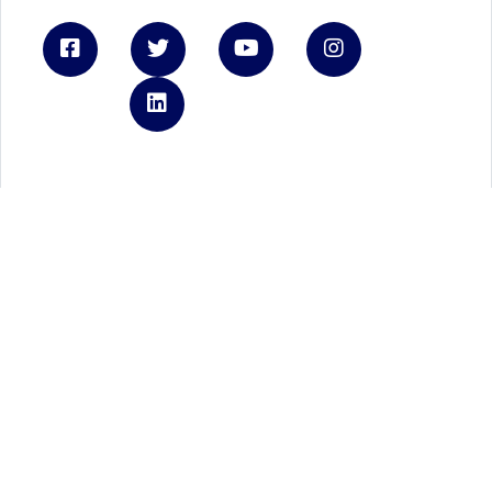
Linkedin
Ford.it
Registrati a FordPass
Brochure e listini
Tienimi informato
Autoteam
REA - P.IVA 06339210723
Capitale Sociale € 3.000.000
Privacy Policy
Cookie Policy
Gestione cookies
Privacy policy Ford Italia
Credits