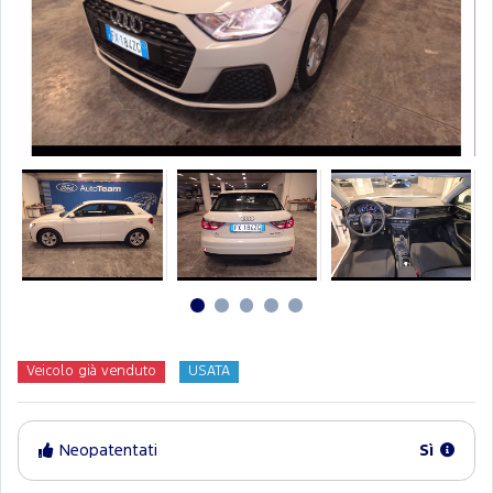
Veicolo già venduto
USATA
Neopatentati
Sì