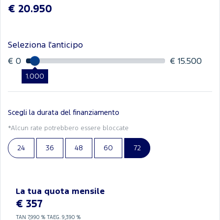
€ 20.950
Seleziona l'anticipo
€ 0
€ 15.500
1.000
Scegli la durata del finanziamento
*Alcun rate potrebbero essere bloccate
24
36
48
60
72
La tua quota mensile
€ 357
TAN
7,990 %
TAEG.
9,390 %