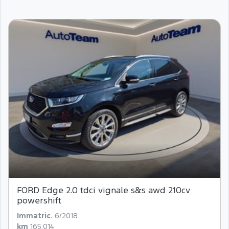
FORD Edge 2.0 tdci vignale s&s awd 210cv
powershift
Immatric.
6/2018
km
165.014