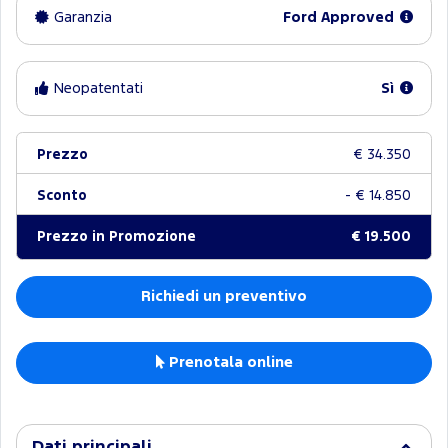
Garanzia
Ford Approved
Neopatentati
Sì
Prezzo
€ 34.350
Sconto
- € 14.850
Prezzo in Promozione
€ 19.500
Richiedi un preventivo
Prenotala online
Dati principali