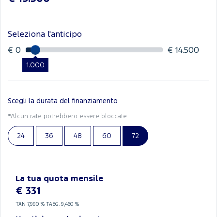
Seleziona l'anticipo
€ 0
€ 14.500
1.000
Scegli la durata del finanziamento
*Alcun rate potrebbero essere bloccate
24
36
48
60
72
La tua quota mensile
€ 331
TAN
7,990 %
TAEG.
9,460 %