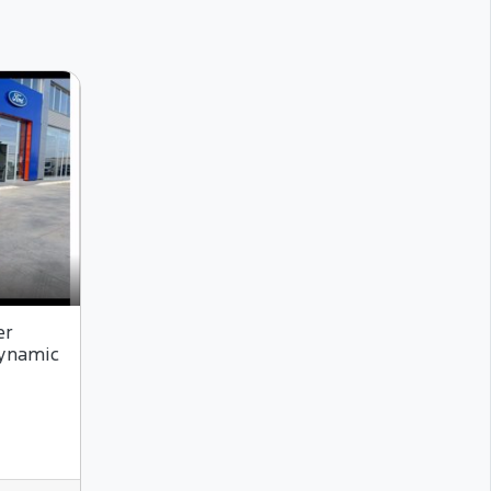
er
dynamic