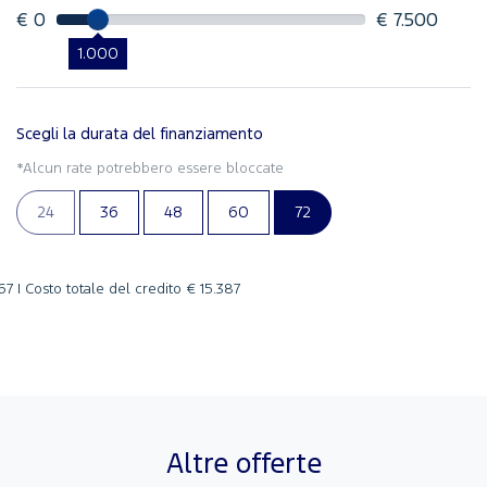
€ 0
€ 7.500
1.000
Scegli la durata del finanziamento
*Alcun rate potrebbero essere bloccate
24
36
48
60
72
67 |
Costo totale del credito
€ 15.387
Altre offerte