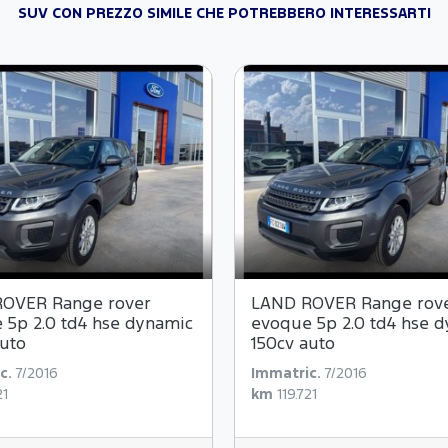
SUV CON PREZZO SIMILE CHE POTREBBERO INTERESSARTI
OVER Range rover
LAND ROVER Range rov
 5p 2.0 td4 hse dynamic
evoque 5p 2.0 td4 hse 
auto
150cv auto
c.
7/2016
Immatric.
7/2016
21
km
119.721