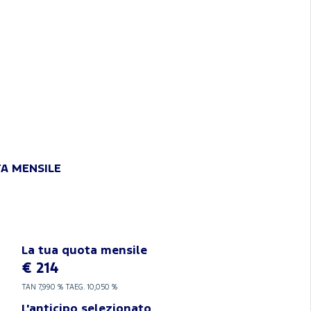
TA MENSILE
La tua quota mensile
€ 214
TAN
7,990 %
TAEG.
10,050 %
L'anticipo selezionato