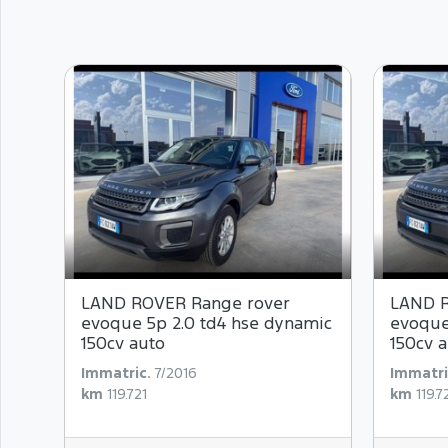
LAND ROVER Range rover
LAND R
evoque 5p 2.0 td4 hse dynamic
evoque
150cv auto
150cv 
Immatric.
7/2016
Immatri
km
119.721
km
119.7