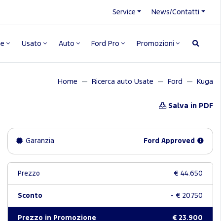
Service
News/Contatti
ne
Usato
Auto
Ford Pro
Promozioni
Home
Ricerca auto Usate
Ford
Kuga
Salva in PDF
Garanzia
Ford Approved
Prezzo
€ 44.650
Sconto
- € 20.750
Prezzo in Promozione
€ 23.900