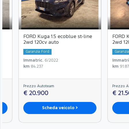
-
FORD Kuga 1.5 ecoblue st-line
FORD Ku
2wd 120cv auto
2wd 12
Garanzia Ford
Garanzi
Immatric.
6/2022
Immatri
km
84.237
km
91.8
Prezzo Autoteam
Prezzo A
€ 20.900
€ 21.
Scheda veicolo