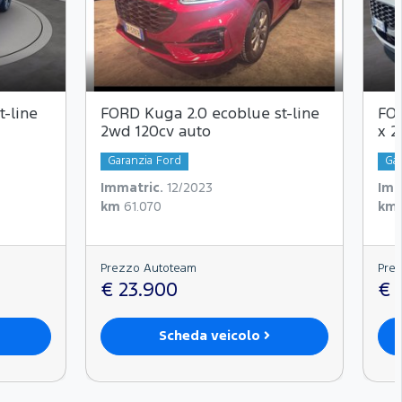
t-line
FORD Kuga 2.0 ecoblue st-line
FOR
2wd 120cv auto
x 2
Garanzia Ford
Gar
Immatric.
12/2023
Imm
km
61.070
km
Prezzo Autoteam
Pre
€ 23.900
€ 
Scheda veicolo