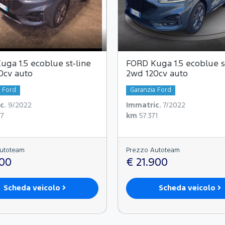
ga 1.5 ecoblue st-line
FORD Kuga 1.5 ecoblue s
0cv auto
2wd 120cv auto
a Ford
Garanzia Ford
c.
9/2022
Immatric.
7/2022
77
km
57.371
utoteam
Prezzo Autoteam
500
€ 21.900
Scheda veicolo
Scheda veicolo