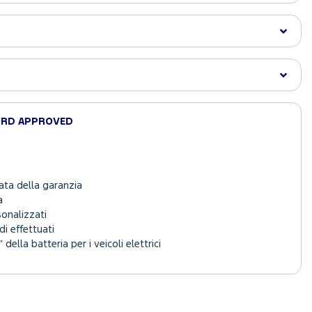
ORD APPROVED
ata della garanzia
a
sonalizzati
i effettuati
 della batteria per i veicoli elettrici