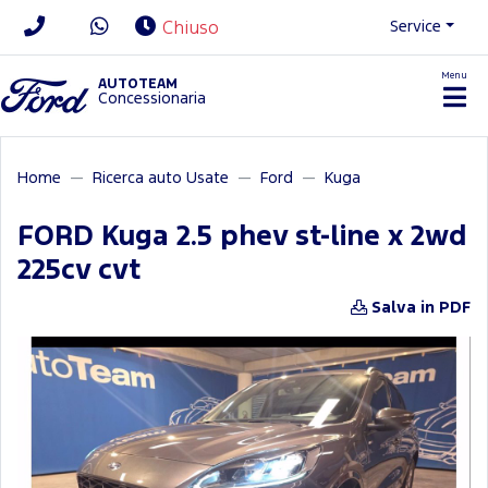
Service
Chiuso
Menu
News/Contatti
AUTOTEAM
Concessionaria
Home
Ricerca auto Usate
Ford
Kuga
FORD Kuga 2.5 phev st-line x 2wd
225cv cvt
Salva in PDF