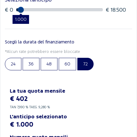
Seleziona l'anticipo
€ 0
€ 18.500
1.000
Scegli la durata del finanziamento
*Alcun rate potrebbero essere bloccate
24
36
48
60
72
La tua quota mensile
€ 402
TAN
7,990 %
TAEG.
9,280 %
L'anticipo selezionato
€ 1.000