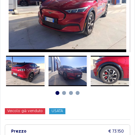
Veicolo già venduto
USATA
Prezzo
€ 73.150