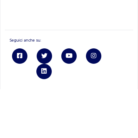
Seguici anche su:
Linkedin
Ford.it
Registrati a FordPass
Brochure e listini
Tienimi informato