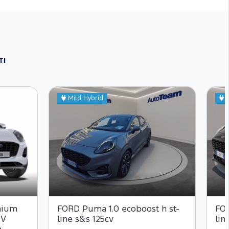
TI
Mild Hybrid
M
nium
FORD Puma 1.0 ecoboost h st-
FOR
CV
line s&s 125cv
lin