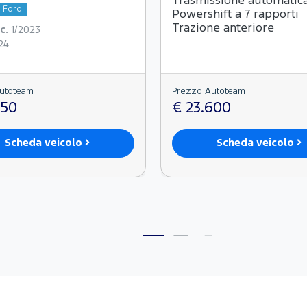
Trasmissione automatic
a Ford
Powershift a 7 rapporti
Trazione anteriore
c.
1/2023
24
utoteam
Prezzo Autoteam
950
€ 23.600
Scheda veicolo
Scheda veicolo