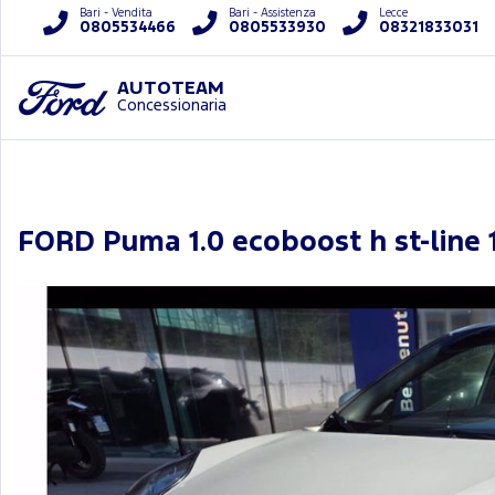
Bari - Vendita
Bari - Assistenza
Lecce
0805534466
0805533930
08321833031
AUTOTEAM
Concessionaria
FORD Puma 1.0 ecoboost h st-line 