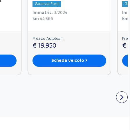
a
Garanzia Ford
Gar
Immatric.
3/2024
Imm
km
44.566
km
Prezzo Autoteam
Pre
€ 19.950
€ 
Scheda veicolo