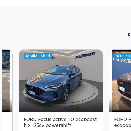
C
Mild Hybrid
Mild H
t-
FORD Focus active 1.0 ecoboost
FORD Fo
h x 125cv powershift
ecoboo