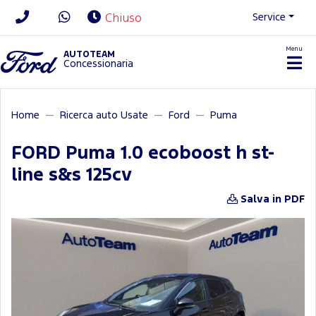
Service
Chiuso
Menu
News/Contatti
AUTOTEAM
Concessionaria
Home
Ricerca auto Usate
Ford
Puma
FORD Puma 1.0 ecoboost h st-
line s&s 125cv
Salva in PDF