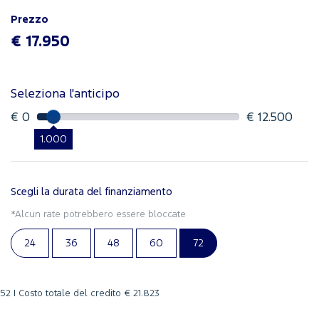
Prezzo
€ 17.950
Seleziona l'anticipo
€ 0
€ 12.500
1.000
Scegli la durata del finanziamento
*Alcun rate potrebbero essere bloccate
24
36
48
60
72
52 |
Costo totale del credito
€ 21.823