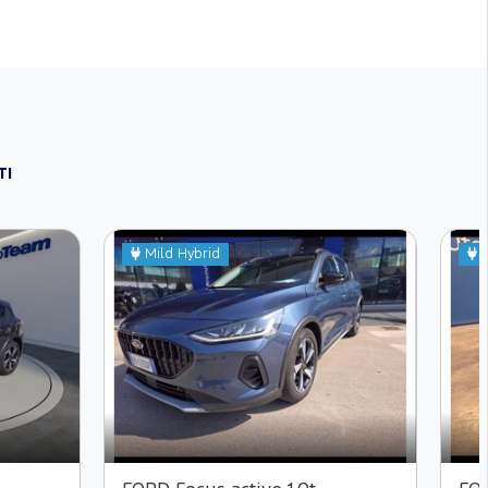
TI
Mild Hybrid
M