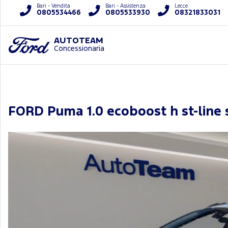
Bari - Vendita
Bari - Assistenza
Lecce
0805534466
0805533930
08321833031
AUTOTEAM
Concessionaria
FORD Puma 1.0 ecoboost h st-line 