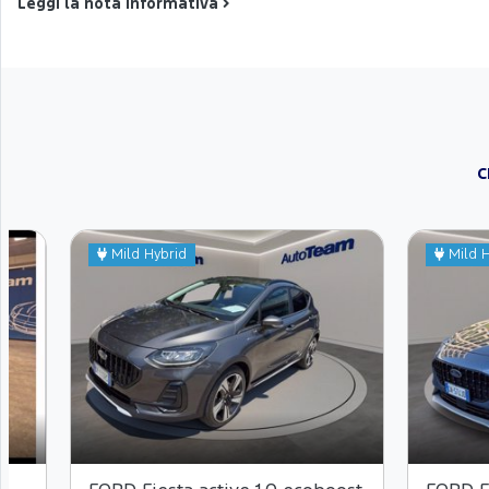
Leggi la nota informativa
C
Mild Hybrid
Mild H