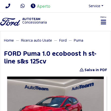
Service
Aperto
Menu
News/Contatti
AUTOTEAM
Concessionaria
Home
Ricerca auto Usate
Ford
Puma
FORD Puma 1.0 ecoboost h st-
line s&s 125cv
Salva in PDF