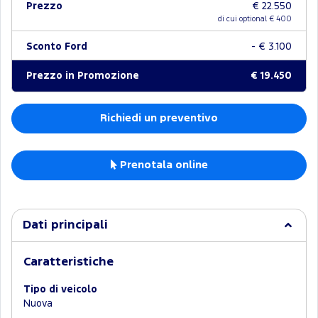
Prezzo
€ 22.550
di cui optional €
400
Sconto Ford
- € 3.100
Prezzo in Promozione
€ 19.450
Richiedi un preventivo
Prenotala online
Dati principali
Caratteristiche
Tipo di veicolo
Nuova