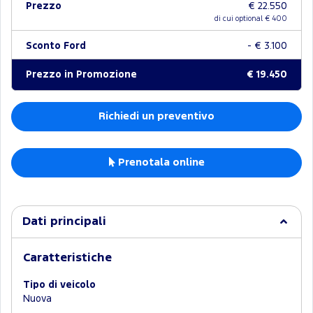
Prezzo
€ 22.550
di cui optional €
400
Sconto Ford
- € 3.100
Prezzo in Promozione
€ 19.450
Richiedi un preventivo
Prenotala online
Dati principali
Caratteristiche
Tipo di veicolo
Nuova