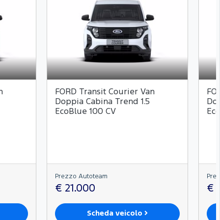
n
FORD Transit Courier Van
FOR
Doppia Cabina Trend 1.5
Dop
EcoBlue 100 CV
Eco
Prezzo Autoteam
Pre
€ 21.000
€ 
Scheda veicolo