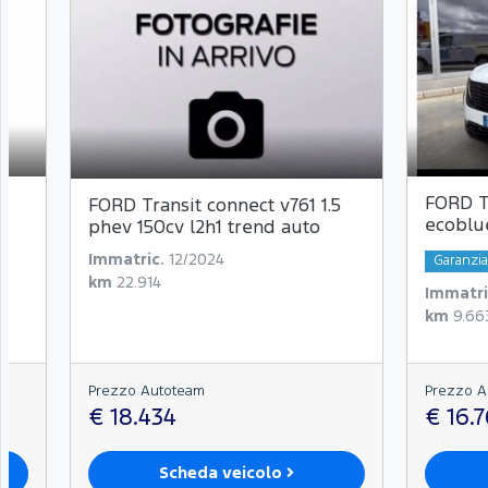
FORD Tr
FORD Transit connect v761 1.5
ecoblu
phev 150cv l2h1 trend auto
Immatric.
12/2024
Garanzi
km
22.914
Immatri
km
9.66
Prezzo Autoteam
Prezzo A
€ 18.434
€ 16.
Scheda veicolo