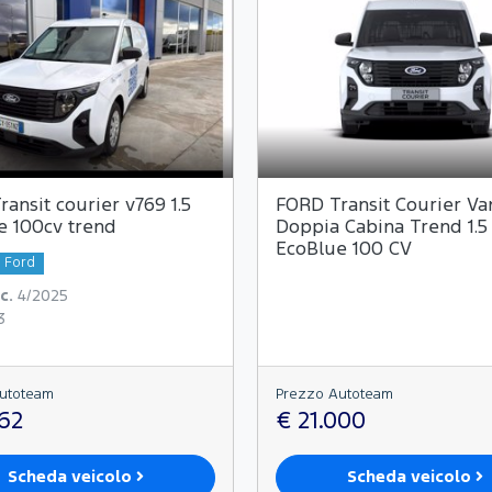
ansit courier v769 1.5
FORD Transit Courier Va
e 100cv trend
Doppia Cabina Trend 1.5
EcoBlue 100 CV
a Ford
c.
4/2025
3
utoteam
Prezzo Autoteam
762
€ 21.000
Scheda veicolo
Scheda veicolo