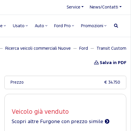
Service
News/Contatti
ne
Usato
Auto
Ford Pro
Promozioni
Ricerca veicoli commerciali Nuove
Ford
Transit Custom
Salva in PDF
Prezzo
€ 34.750
Veicolo già venduto
Scopri altre Furgone con prezzo simile