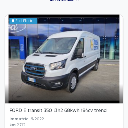
Full Electric
FORD E transit 350 l3h2 68kwh 184cv trend
Immatric.
6/2022
km
2.712