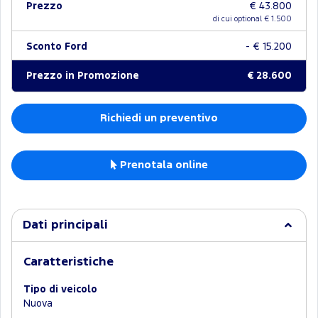
Prezzo
€ 43.800
di cui optional €
1.500
Sconto Ford
- € 15.200
Prezzo in Promozione
€ 28.600
Richiedi un preventivo
Prenotala online
Dati principali
Caratteristiche
Tipo di veicolo
Nuova