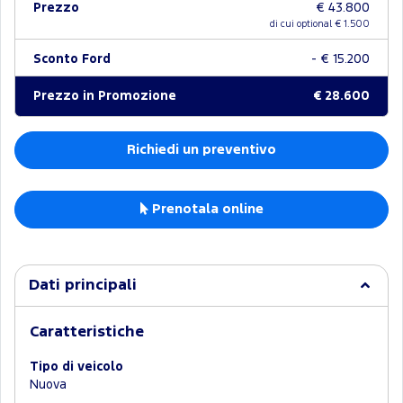
Prezzo
€ 43.800
di cui optional €
1.500
Sconto Ford
- € 15.200
Prezzo in Promozione
€ 28.600
Richiedi un preventivo
Prenotala online
Dati principali
Caratteristiche
Tipo di veicolo
Nuova