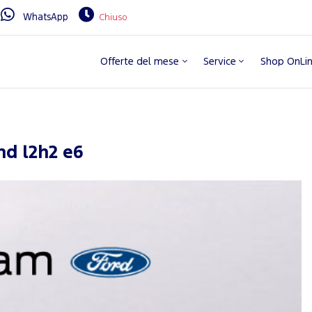
WhatsApp
Chiuso
Offerte del mese
Service
Shop OnLi
nd l2h2 e6