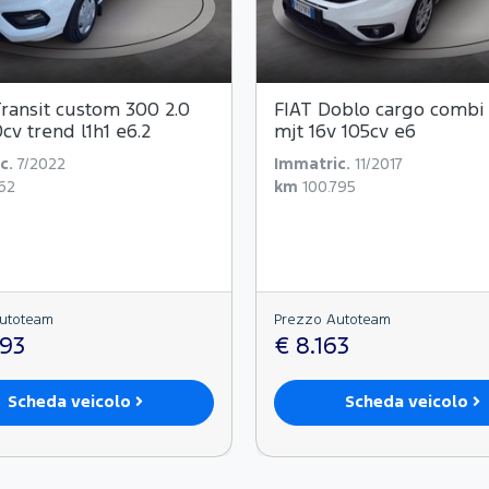
ransit custom 300 2.0
FIAT Doblo cargo combi n
0cv trend l1h1 e6.2
mjt 16v 105cv e6
c.
7/2022
Immatric.
11/2017
162
km
100.795
utoteam
Prezzo Autoteam
893
€ 8.163
Scheda veicolo
Scheda veicolo