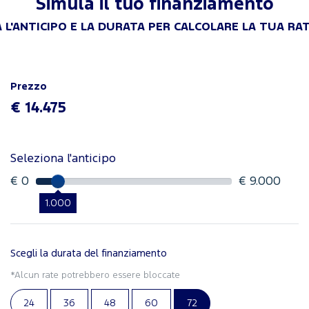
Simula il tuo finanziamento
 L'ANTICIPO E LA DURATA PER CALCOLARE LA TUA RA
Prezzo
€ 14.475
Seleziona l'anticipo
€ 0
€ 9.000
1.000
Scegli la durata del finanziamento
*Alcun rate potrebbero essere bloccate
24
36
48
60
72