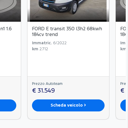
1 1.6
FORD E transit 350 l3h2 68kwh
FOR
184cv trend
184
Immatric.
6/2022
Imm
km
2.712
km
Prezzo Autoteam
Pre
€ 31.549
€ 
Scheda veicolo