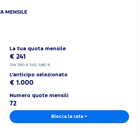
TA MENSILE
La tua quota mensile
€ 241
TAN
7,990 %
TAEG.
9,860 %
L'anticipo selezionato
€ 1.000
Numero quote mensili
72
Blocca la rata