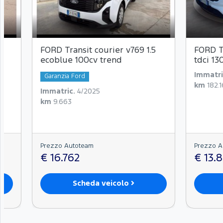
FORD Transit courier v769 1.5
FORD T
ecoblue 100cv trend
tdci 13
Immatri
Garanzia Ford
km
182.
Immatric.
4/2025
km
9.663
Prezzo Autoteam
Prezzo A
€ 16.762
€ 13.
Scheda veicolo