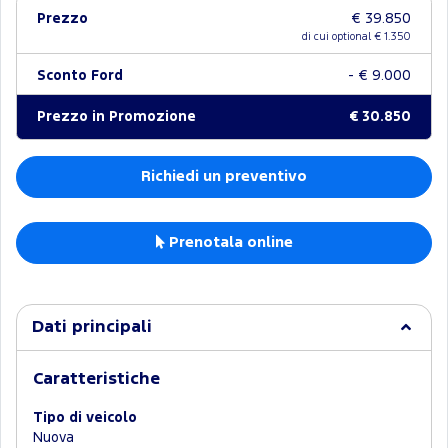
Prezzo
€ 39.850
di cui optional €
1.350
Sconto Ford
- € 9.000
Prezzo in Promozione
€ 30.850
Richiedi un preventivo
Prenotala online
Dati principali
Caratteristiche
Tipo di veicolo
Nuova