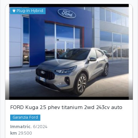
Plug-In Hybrid
FORD Kuga 2.5 phev titanium 2wd 243cv auto
Garanzia Ford
Immatric.
6/2024
km
29.500