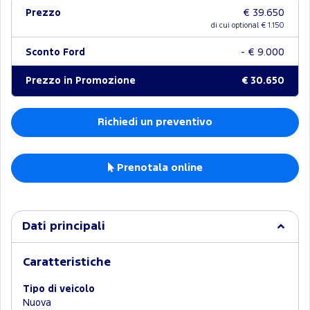
Prezzo
€ 39.650
di cui optional €
1.150
Sconto Ford
- € 9.000
Prezzo in Promozione
€ 30.650
Richiedi un preventivo
Prenotala online
Dati principali
Caratteristiche
Tipo di veicolo
Nuova