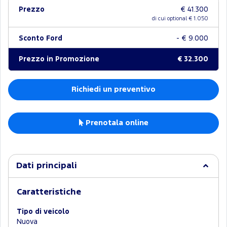
Prezzo
€ 41.300
di cui optional €
1.050
Sconto Ford
- € 9.000
Prezzo in Promozione
€ 32.300
Richiedi un preventivo
Prenotala online
Dati principali
Caratteristiche
Tipo di veicolo
Nuova