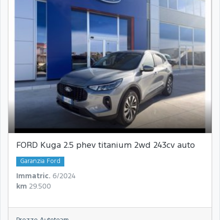
FORD Kuga 2.5 phev titanium 2wd 243cv auto
Garanzia Ford
Immatric.
6/2024
km
29.500
Prezzo Autoteam