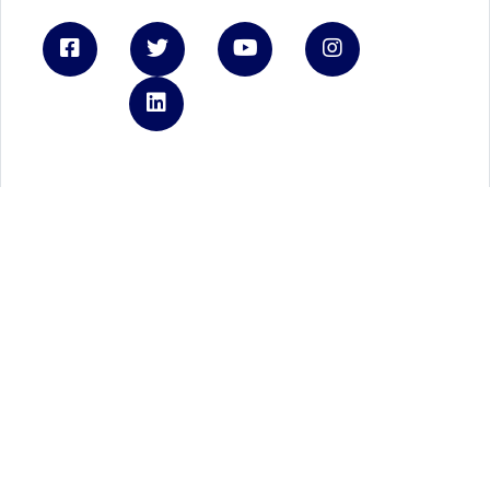
Linkedin
Ford.it
Registrati a FordPass
Brochure e listini
Tienimi informato
Autoteam
REA - P.IVA 06339210723
Capitale Sociale € 3.000.000
Privacy Policy
Cookie Policy
Gestione cookies
Privacy policy Ford Italia
Credits