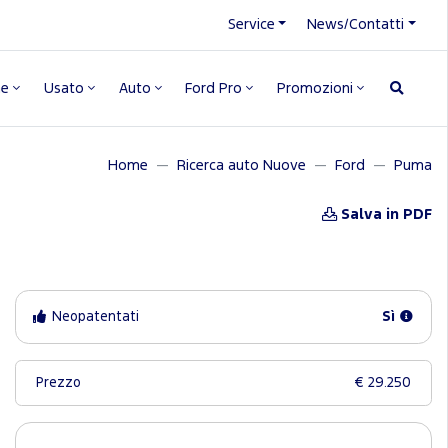
Service
News/Contatti
ne
Usato
Auto
Ford Pro
Promozioni
Home
Ricerca auto Nuove
Ford
Puma
Salva in PDF
Neopatentati
Sì
Prezzo
€ 29.250