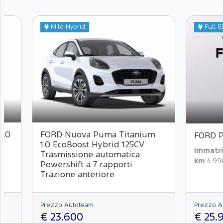
Mild Hybrid
Full El
1.0
FORD Nuova Puma Titanium
FORD 
1.0 EcoBoost Hybrid 125CV
Immatri
Trasmissione automatica
km
4.99
Powershift a 7 rapporti
Trazione anteriore
Prezzo Autoteam
Prezzo A
€ 23.600
€ 25.