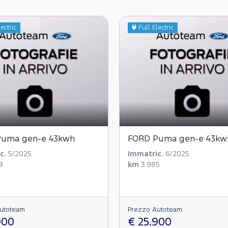
ectric
Full Electric
Puma gen-e 43kwh
FORD Puma gen-e 43kw
c.
5/2025
Immatric.
6/2025
8
km
3.985
utoteam
Prezzo Autoteam
900
€ 25.900