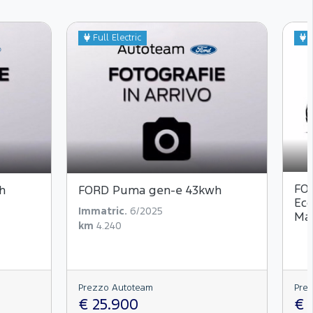
Full Electric
M
FOR
h
FORD Puma gen-e 43kwh
Eco
Immatric.
6/2025
Man
km
4.240
Prezzo Autoteam
Pre
€ 25.900
€ 