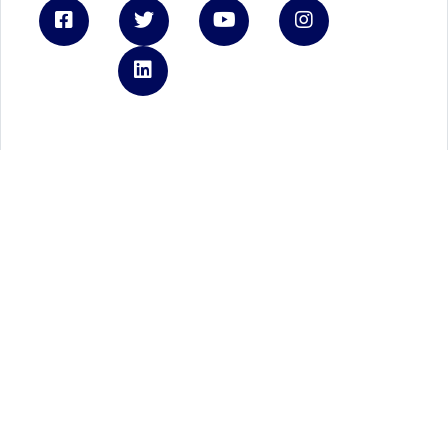
Linkedin
Ford.it
Registrati a FordPass
Brochure e listini
Tienimi informato
Autoteam
REA - P.IVA 06339210723
Capitale Sociale € 3.000.000
Privacy Policy
Cookie Policy
Gestione cookies
Privacy policy Ford Italia
Credits