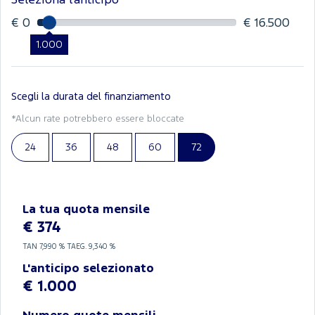
Seleziona l'anticipo
€ 0
€ 16.500
1.000
Scegli la durata del finanziamento
*Alcun rate potrebbero essere bloccate
24
36
48
60
72
La tua quota mensile
€ 374
TAN
7,990 %
TAEG.
9,340 %
L'anticipo selezionato
€ 1.000