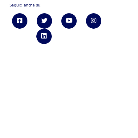
Seguici anche su:
Linkedin
Ford.it
Registrati a FordPass
Brochure e listini
Tienimi informato
Autoteam
REA - P.IVA 06339210723
Capitale Sociale € 3.000.000
Privacy Policy
Cookie Policy
Gestione cookies
Privacy policy Ford Italia