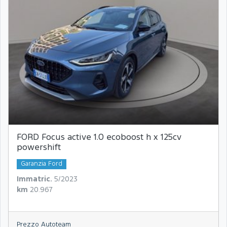
FORD Focus active 1.0 ecoboost h x 125cv
powershift
Garanzia Ford
Immatric.
5/2023
km
20.967
Prezzo Autoteam