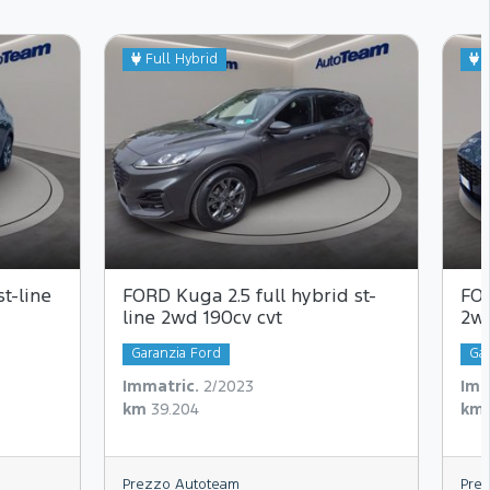
Full Hybrid
P
t-line
FORD Kuga 2.5 full hybrid st-
FOR
line 2wd 190cv cvt
2wd
Garanzia Ford
Gar
Immatric.
2/2023
Imm
km
39.204
km
Prezzo Autoteam
Pre