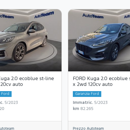
uga 2.0 ecoblue st-line
FORD Kuga 2.0 ecoblue s
120cv auto
x 2wd 120cv auto
a Ford
Garanzia Ford
c.
5/2023
Immatric.
5/2023
20
km
82.265
utoteam
Prezzo Autoteam