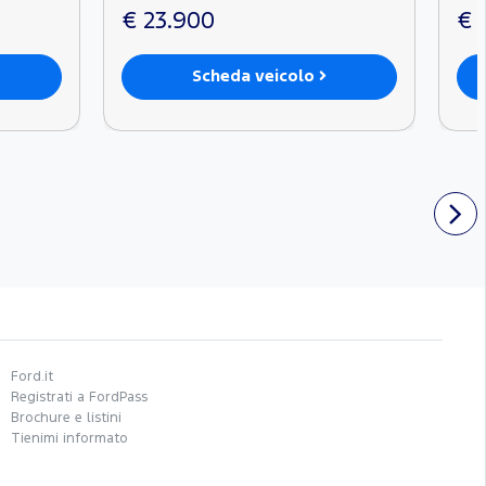
€ 23.900
€ 
Scheda veicolo
Ford.it
Registrati a FordPass
Brochure e listini
Tienimi informato