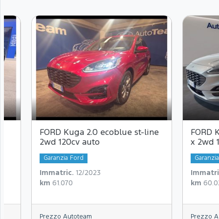
FORD Kuga 2.0 ecoblue st-line
FORD K
2wd 120cv auto
x 2wd 
Garanzia Ford
Garanzi
Immatric.
12/2023
Immatri
km
61.070
km
60.0
Prezzo Autoteam
Prezzo A