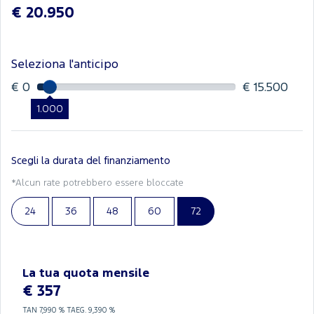
€ 20.950
Seleziona l'anticipo
€ 0
€ 15.500
1.000
Scegli la durata del finanziamento
*Alcun rate potrebbero essere bloccate
24
36
48
60
72
La tua quota mensile
€ 357
TAN
7,990 %
TAEG.
9,390 %