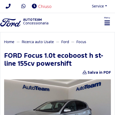
Service
Chiuso
Menu
News/Contatti
AUTOTEAM
Concessionaria
Home
Ricerca auto Usate
Ford
Focus
FORD Focus 1.0t ecoboost h st-
line 155cv powershift
Salva in PDF