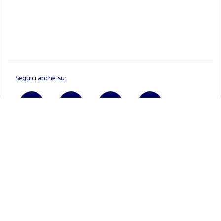
Seguici anche su:
Linkedin
Ford.it
Registrati a FordPass
Brochure e listini
Tienimi informato