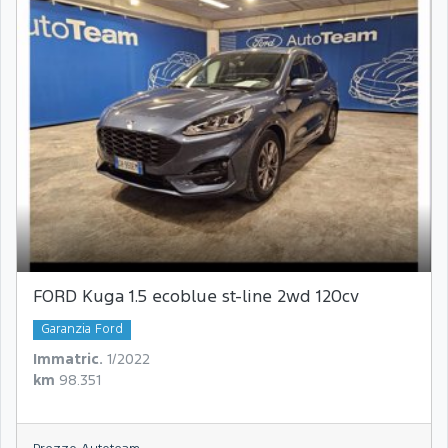
FORD Kuga 1.5 ecoblue st-line 2wd 120cv
Garanzia Ford
Immatric.
1/2022
km
98.351