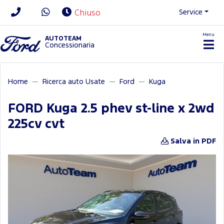
Service
Chiuso
Menu
News/Contatti
AUTOTEAM
Concessionaria
Home
Ricerca auto Usate
Ford
Kuga
FORD Kuga 2.5 phev st-line x 2wd
225cv cvt
Salva in PDF