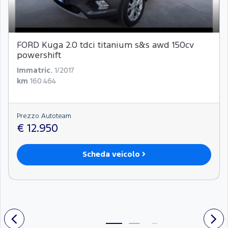
FORD Kuga 2.0 tdci titanium s&s awd 150cv
powershift
Immatric.
1/2017
km
160.464
Prezzo Autoteam
€ 12.950
Scheda veicolo