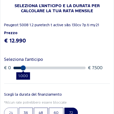
SELEZIONA L'ANTICIPO E LA DURATA PER
CALCOLARE LA TUA RATA MENSILE
Peugeot 5008 1.2 puretech t active s&s 130cv 7p.ti my21
Prezzo
€ 12.990
Seleziona l'anticipo
€ 0
€ 7.500
1.000
Scegli la durata del finanziamento
*Alcun rate potrebbero essere bloccate
24
36
48
60
72