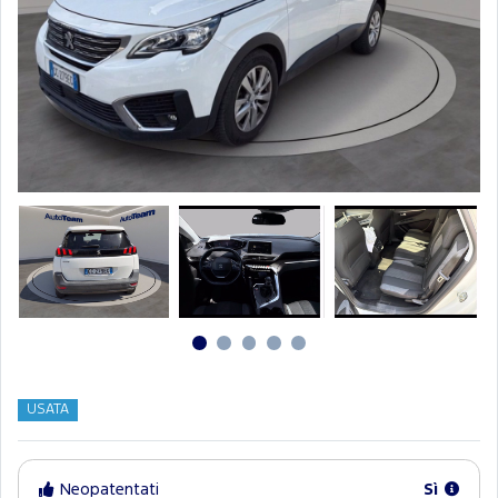
USATA
Neopatentati
Sì