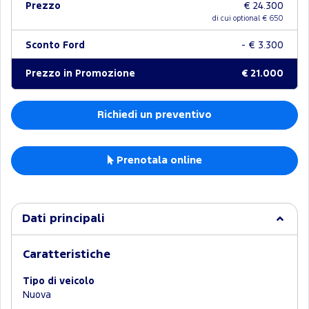
Prezzo
€ 24.300
di cui optional €
650
Sconto Ford
- € 3.300
Prezzo in Promozione
€ 21.000
Richiedi un preventivo
Prenotala online
Dati principali
Caratteristiche
Tipo di veicolo
Nuova