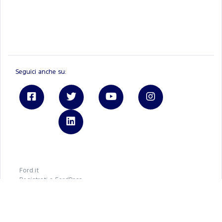
Seguici anche su:
Linkedin
Ford.it
Registrati a FordPass
Brochure e listini
Tienimi informato