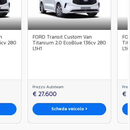
n
FORD Transit Custom Van
FOR
6cv 280
Titanium 2.0 EcoBlue 136cv 280
Tit
L1H1
L1H
Prezzo Autoteam
Pre
€ 27.600
€ 
Scheda veicolo