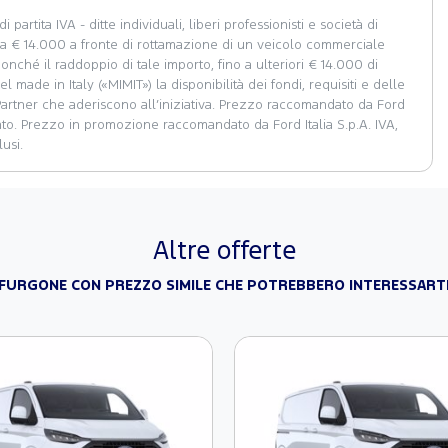
 partita IVA - ditte individuali, liberi professionisti e società di
no a € 14.000 a fronte di rottamazione di un veicolo commerciale
nché il raddoppio di tale importo, fino a ulteriori € 14.000 di
l made in Italy («MIMIT») la disponibilità dei fondi, requisiti e delle
 Partner che aderiscono all’iniziativa. Prezzo raccomandato da Ford
ento. Prezzo in promozione raccomandato da Ford Italia S.p.A. IVA,
usi.
Altre offerte
FURGONE CON PREZZO SIMILE CHE POTREBBERO INTERESSART