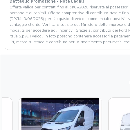
Dettaglio Promozione - Note Legali
Offerta valida per contratti fino al 31/07/2026 riservata ai possessori di
persone e di capitali. Offerte comprensive di contributo statale fi
(DPCM 10/06/2026) per l’acquisto di veicoli commerciali nuovi N1. No
vantaggio cliente. Verificare sul sito del Ministero delle imprese e de
modalità per accedere agli incentivi. Grazie al contributo dei Ford
Italia S.p.A. I veicoli in foto possono contenere accessori a pagam
IPT, messa su strada e contributo per lo smaltimento pneumatici escl