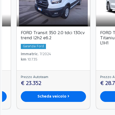
FORD Transit 350 2.0 tdci 130cv
FORD T
trend l2h2 e6.2
Titani
L1H1
Garanzia Ford
Immatric.
7/2024
km
10.735
Prezzo Autoteam
Prezzo A
€ 23.352
€ 28.
Scheda veicolo