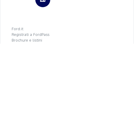
Linkedin
Ford.it
Registrati a FordPass
Brochure e listini
Tienimi informato
Autoteam
REA - P.IVA 06339210723
Capitale Sociale € 3.000.000
Privacy Policy
Cookie Policy
Gestione cookies
Privacy policy Ford Italia
Credits