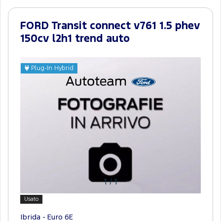
FORD Transit connect v761 1.5 phev
150cv l2h1 trend auto
Plug-In Hybrid
1
/
1
Usato
Ibrida - Euro 6E