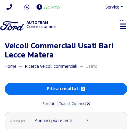
Service
Aperto
Menu
News/Contatti
AUTOTEAM
Concessionaria
Veicoli Commerciali Usati Bari
Lecce Matera
Home
Ricerca veicoli commerciali
Usato
Filtra i risultati
2
Ford
Transit Connect
Annunci più recenti
Ordina per