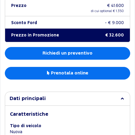
Prezzo
€ 41.600
di cui optional €
1.350
Sconto Ford
- € 9.000
Prezzo in Promozione
€ 32.600
Richiedi un preventivo
Prenotala online
Dati principali
Caratteristiche
Tipo di veicolo
Nuova