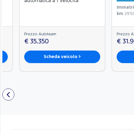
automatica a 1 velocità
Immatri
km
29.5
Prezzo Autoteam
Prezzo A
€ 35.350
€ 31.
Scheda veicolo