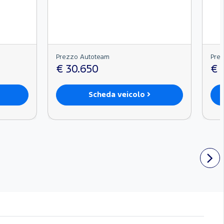
Prezzo Autoteam
Pre
€ 30.650
€ 
Scheda veicolo