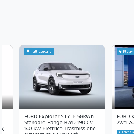
Full Electric
Plug-I
FORD Explorer STYLE 58kWh
FORD K
Standard Range RWD 190 CV
2wd 24
5)
140 kW Elettrico Trasmissione
Garanzi