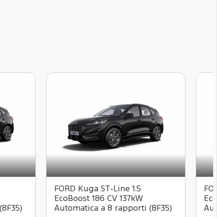
FORD Kuga ST-Line 1.5
FOR
EcoBoost 186 CV 137kW
Eco
(8F35)
Automatica a 8 rapporti (8F35)
Aut