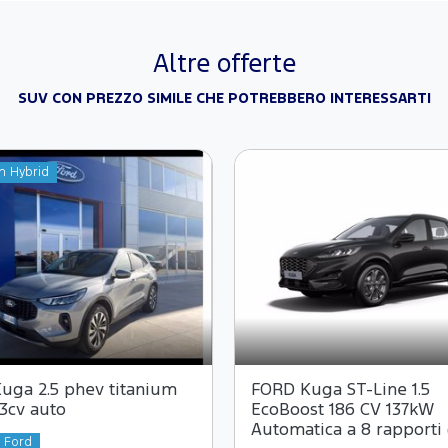
Altre offerte
SUV CON PREZZO SIMILE CHE POTREBBERO INTERESSARTI
n Hybrid
uga 2.5 phev titanium
FORD Kuga ST-Line 1.5
3cv auto
EcoBoost 186 CV 137kW
Automatica a 8 rapporti 
a Ford