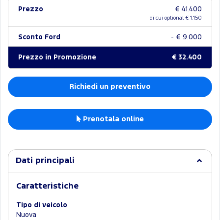
Prezzo
€ 41.400
di cui optional €
1.150
Sconto Ford
- € 9.000
Prezzo in Promozione
€ 32.400
Richiedi un preventivo
Prenotala online
Dati principali
Caratteristiche
Tipo di veicolo
Nuova